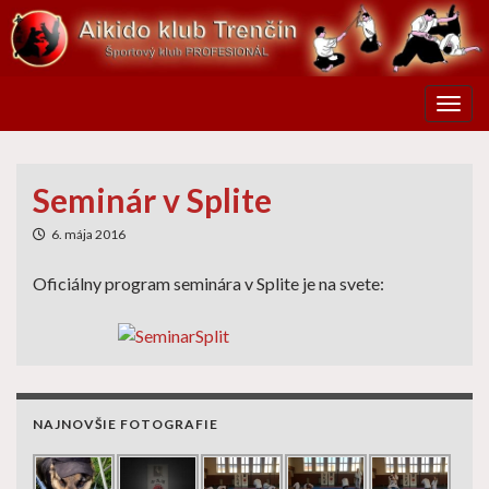
Toggl
Seminár v Splite
6. mája 2016
Oficiálny program seminára v Splite je na svete:
NAJNOVŠIE FOTOGRAFIE